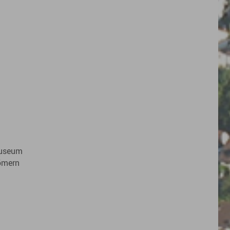
Museum
ömern