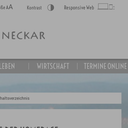
A
A
röße
Responsive Web
Kontrast
LEBEN
WIRTSCHAFT
TERMINE ONLINE
nhaltsverzeichnis