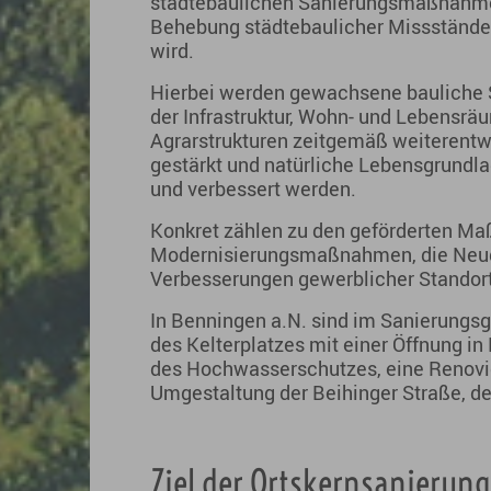
städtebaulichen Sanierungsmaßnahmen
Behebung städtebaulicher Missstände 
wird.
Hierbei werden gewachsene bauliche St
der Infrastruktur, Wohn- und Lebensrä
Agrarstrukturen zeitgemäß weiterentw
gestärkt und natürliche Lebensgrundl
und verbessert werden.
Konkret zählen zu den geförderten M
Modernisierungsmaßnahmen, die Neug
Verbesserungen gewerblicher Standor
In Benningen a.N. sind im Sanierungsg
des Kelterplatzes mit einer Öffnung i
des Hochwasserschutzes, eine Renovi
Umgestaltung der Beihinger Straße, d
Ziel der Ortskernsanierung