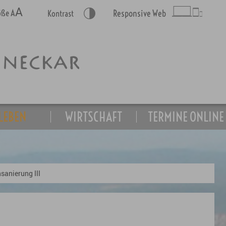
A
A
röße
Responsive Web
Kontrast
LEBEN
WIRTSCHAFT
TERMINE ONLINE
sanierung III