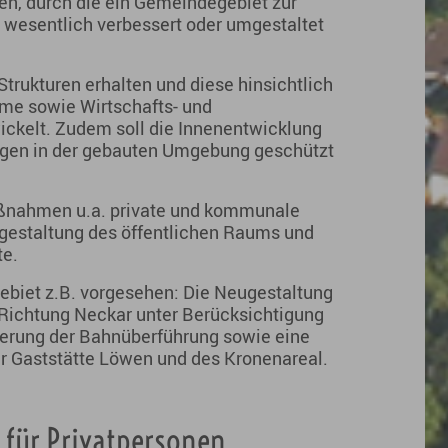
, durch die ein Gemeindegebiet zur
wesentlich verbessert oder umgestaltet
rukturen erhalten und diese hinsichtlich
ume sowie Wirtschafts- und
ickelt. Zudem soll die Innenentwicklung
agen in der gebauten Umgebung geschützt
aßnahmen u.a. private und kommunale
estaltung des öffentlichen Raums und
te.
ebiet z.B. vorgesehen: Die Neugestaltung
n Richtung Neckar unter Berücksichtigung
erung der Bahnüberführung sowie eine
er Gaststätte Löwen und des Kronenareal.
 für Privatpersonen