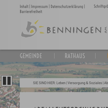
Schriftg
Inhalt
|
Impressum
|
Datenschutzerklärung
|
Barrierefreiheit
GEMEINDE
RATHAUS
SIE SIND HIER:
Leben
|
Versorgung & Soziales
|
Ab