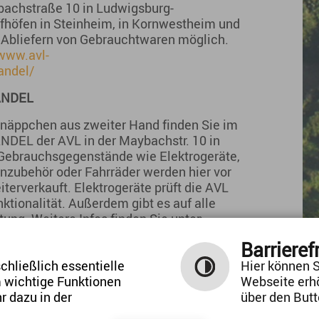
chstraße 10 in Ludwigsburg-
fhöfen in Steinheim, in Kornwestheim und
 Abliefern von Gebrauchtwaren möglich.
/www.avl-
andel/
ANDEL
chnäppchen aus zweiter Hand finden Sie im
L der AVL in der Maybachstr. 10 in
Gebrauchsgegenstände wie Elektrogeräte,
nzubehör oder Fahrräder werden hier vor
terverkauft. Elektrogeräte prüft die AVL
ktionalität. Außerdem gibt es auf alle
ng. Weitere Infos finden Sie unter:
atkunden/warenwandel/
Barrieref
hließlich essentielle
Hier können S
m wichtige Funktionen
Webseite erh
r dazu in der
über den Butt