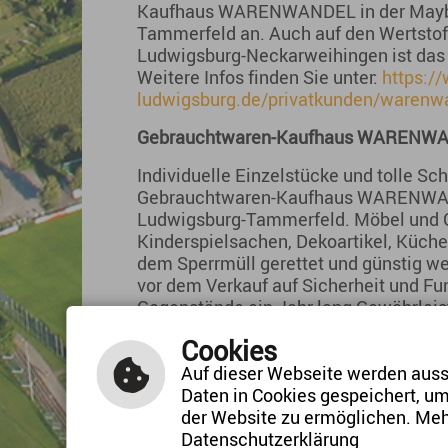
Kaufhaus WARENWANDEL in der Mayba
Tammerfeld an. Auch auf den Wertstof
Ludwigsburg-Neckarweihingen ist das
Weitere Infos finden Sie unter:
https:/
ludwigsburg.de/privatkunden/warenw
Gebrauchtwaren-Kaufhaus WARENW
Individuelle Einzelstücke und tolle S
Gebrauchtwaren-Kaufhaus WARENWANDE
Ludwigsburg-Tammerfeld. Möbel und 
Kinderspielsachen, Dekoartikel, Küche
dem Sperrmüll gerettet und günstig wei
vor dem Verkauf auf Sicherheit und Fun
Gegenstände ein Jahr lang Gewährleistu
https://www.avl-ludwigsburg.de/priv
Cookies
Auf dieser Webseite werden aussc
Daten in Cookies gespeichert, u
der Website zu ermöglichen. Meh
Datenschutzerklärung