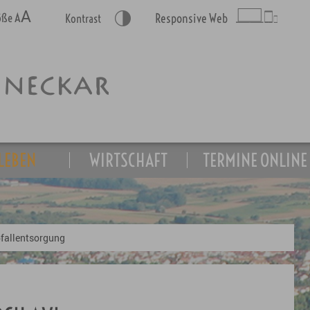
A
A
röße
Responsive Web
Kontrast
LEBEN
WIRTSCHAFT
TERMINE ONLINE
fallentsorgung