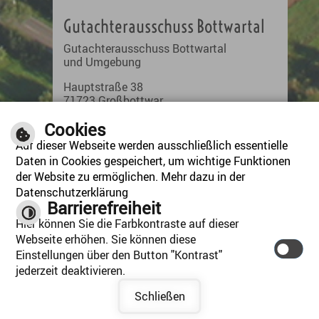
Gutachterausschuss Bottwartal
Gutachterausschuss Bottwartal
und Umgebung
Hauptstraße 38
71723 Großbottwar
Fon: 07148 / 31 - 504
Cookies
Auf dieser Webseite werden ausschließlich essentielle
gutachter(@)gabottwartal.de
Daten in Cookies gespeichert, um wichtige Funktionen
https://www.gutachterausschuss-
der Website zu ermöglichen. Mehr dazu in der
bottwartal.de/
Datenschutzerklärung
Barrierefreiheit
Hier können Sie die Farbkontraste auf dieser
Webseite erhöhen. Sie können diese
Einstellungen über den Button "Kontrast"
jederzeit deaktivieren.
Schließen