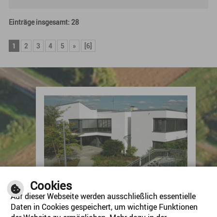
Einträge insgesamt: 28
1
2
3
4
5
»
[6]
Kontakt
Cookies
Auf dieser Webseite werden ausschließlich essentielle
Gemeinde Benningen am Neckar
Studionstraße 10
Daten in Cookies gespeichert, um wichtige Funktionen
71726 Benningen am Neckar