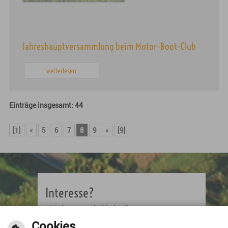
Jahreshauptversammlung beim Motor-Boot-Club
weiterlesen
Einträge insgesamt: 44
[1]
«
5
6
7
8
9
»
[9]
Interesse?
Möchten auch Sie in dieser
Rubrik inserieren? Bitte füllen Sie
Cookies
dann das Kontaktformular aus.