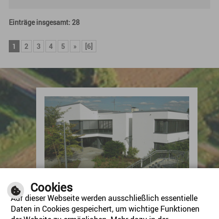
Einträge insgesamt: 28
1
2
3
4
5
»
[6]
Kontakt
Cookies
Auf dieser Webseite werden ausschließlich essentielle
Gemeinde Benningen am Neckar
Studionstraße 10
Daten in Cookies gespeichert, um wichtige Funktionen
71726 Benningen am Neckar