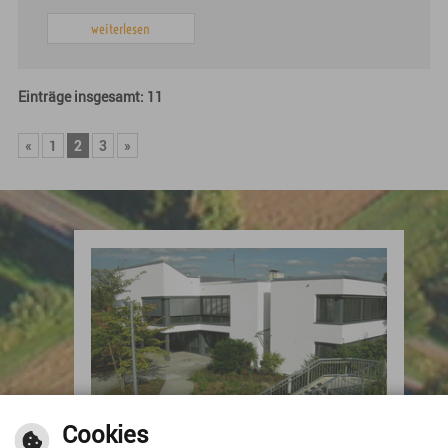
weiterlesen
Einträge insgesamt: 11
«
1
2
3
»
Kontakt
Cookies