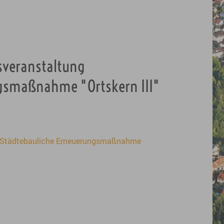
sveranstaltung
gsmaßnahme "Ortskern III"
g Städtebauliche Erneuerungsmaßnahme