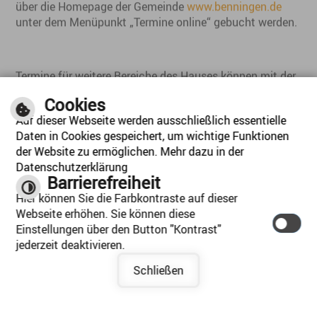
über die Homepage der Gemeinde
www.benningen.de
unter dem Menüpunkt „Termine online“ gebucht werden.
Termine für weitere Bereiche des Hauses können mit der
jeweiligen Ansprechperson telefonisch oder per Mail
Cookies
vereinbart werden.
Auf dieser Webseite werden ausschließlich essentielle
Daten in Cookies gespeichert, um wichtige Funktionen
der Website zu ermöglichen. Mehr dazu in der
Viele Dienste können Sie mittlerweile auch Online
Datenschutzerklärung
beantragen oder erledigen. Besuchen Sie hierfür die
Barrierefreiheit
www.benningen.de
> „
Rathaus 24/7
“ und finden Sie ihr
Hier können Sie die Farbkontraste auf dieser
Anliegen im jeweiligen Themenbereich.
Webseite erhöhen. Sie können diese
Einstellungen über den Button "Kontrast"
jederzeit deaktivieren.
Die aktuellen Öffnungszeiten des Rathauses:
Schließen
Montag
09:00 Uhr bis 12:00 Uhr