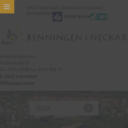
|
|
|
Inhalt
Impressum
Datenschutzerklärung
Barrierefreiheit
Leichte Sprache
Gemeinde Benningen
Studionstraße 10
Tel.: 07144 9060 Fax: 07144 906-27
E-Mail schreiben
Öffnungszeiten
SUCHE