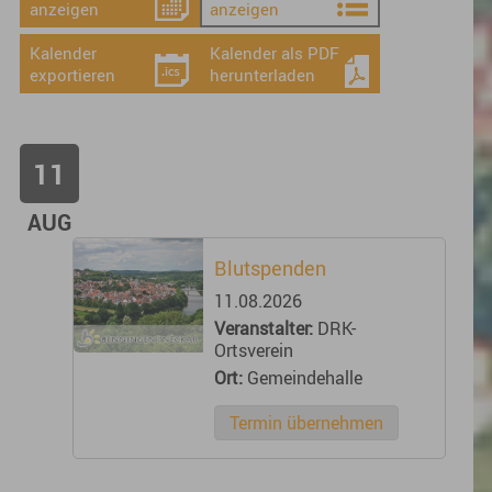
anzeigen
anzeigen
Kalender
Kalender als PDF
exportieren
herunterladen
11
AUG
Blutspenden
11.08.2026
Veranstalter:
DRK-
Ortsverein
Ort:
Gemeindehalle
Termin übernehmen