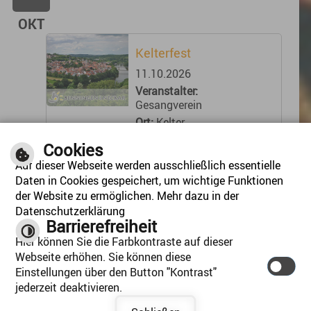
OKT
Kelterfest
11.10.2026
Veranstalter:
Gesangverein
Ort:
Kelter
Cookies
Termin übernehmen
Auf dieser Webseite werden ausschließlich essentielle
Daten in Cookies gespeichert, um wichtige Funktionen
der Website zu ermöglichen. Mehr dazu in der
Einträge insgesamt: 68
Datenschutzerklärung
Barrierefreiheit
Hier können Sie die Farbkontraste auf dieser
1
2
3
4
»
Webseite erhöhen. Sie können diese
Einstellungen über den Button "Kontrast"
jederzeit deaktivieren.