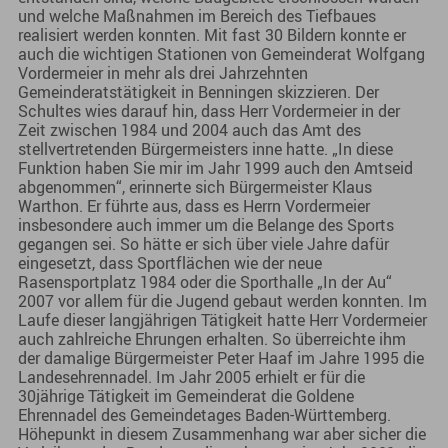
und welche Maßnahmen im Bereich des Tiefbaues
realisiert werden konnten. Mit fast 30 Bildern konnte er
auch die wichtigen Stationen von Gemeinderat Wolfgang
Vordermeier in mehr als drei Jahrzehnten
Gemeinderatstätigkeit in Benningen skizzieren. Der
Schultes wies darauf hin, dass Herr Vordermeier in der
Zeit zwischen 1984 und 2004 auch das Amt des
stellvertretenden Bürgermeisters inne hatte. „In diese
Funktion haben Sie mir im Jahr 1999 auch den Amtseid
abgenommen“, erinnerte sich Bürgermeister Klaus
Warthon. Er führte aus, dass es Herrn Vordermeier
insbesondere auch immer um die Belange des Sports
gegangen sei. So hätte er sich über viele Jahre dafür
eingesetzt, dass Sportflächen wie der neue
Rasensportplatz 1984 oder die Sporthalle „In der Au“
2007 vor allem für die Jugend gebaut werden konnten. Im
Laufe dieser langjährigen Tätigkeit hatte Herr Vordermeier
auch zahlreiche Ehrungen erhalten. So überreichte ihm
der damalige Bürgermeister Peter Haaf im Jahre 1995 die
Landesehrennadel. Im Jahr 2005 erhielt er für die
30jährige Tätigkeit im Gemeinderat die Goldene
Ehrennadel des Gemeindetages Baden-Württemberg.
Höhepunkt in diesem Zusammenhang war aber sicher die