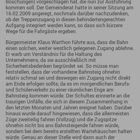
Böschungen) vorgeschlagen hat, die nun zur Ausführung
kommen soll. Der Gemeinderat hatte in seiner Sitzung am
16.02.2009 angeregt, nochmals darüber nachzudenken,
ob der Treppenzugang in diesen behindertengerechten
Aufgang integriert werden kann, so dass sich kürzere
Wege für die Fahrgäste ergeben.
Bürgermeister Klaus Warthon führte aus, dass die Bahn
einen solchen, weiter westlich gelegenen Zugang ablehne.
Er warb um Verständnis für die Haltung des
Unternehmens, da sie ausschließlich mit
Sicherheitsbedenken begründet sei. So müsse man
feststellen, dass der vorhandene Bahnsteig ohnehin
relativ schmal sei und deswegen ein Zugang nicht direkt
am Ende erfolgen sollte, da es im morgendlichen Berufs-
und Schülerverkehr zu einer räumlichen Enge am
Bahnsteig kommen würde. Der Schultes erinnerte an die
traurigen Unfälle, die sich in diesem Zusammenhang in
den letzten Monaten und Jahren ereignet haben. Darüber
hinaus wurde darauf hingewiesen, dass die allermeisten
Züge zweiteilig fahren (Vollzug) und die Zugspitze
ohnehin nicht bis ans Bahnsteigende fahren würde,
sondern bei dem bereits erstellten Wartehäuschen halten
würde. Genau an dieser Stelle wird dann auch der