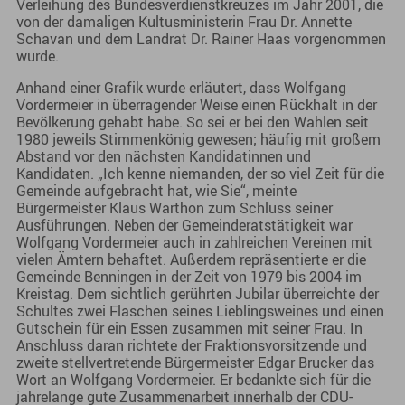
Verleihung des Bundesverdienstkreuzes im Jahr 2001, die
von der damaligen Kultusministerin Frau Dr. Annette
Schavan und dem Landrat Dr. Rainer Haas vorgenommen
wurde.
Anhand einer Grafik wurde erläutert, dass Wolfgang
Vordermeier in überragender Weise einen Rückhalt in der
Bevölkerung gehabt habe. So sei er bei den Wahlen seit
1980 jeweils Stimmenkönig gewesen; häufig mit großem
Abstand vor den nächsten Kandidatinnen und
Kandidaten. „Ich kenne niemanden, der so viel Zeit für die
Gemeinde aufgebracht hat, wie Sie“, meinte
Bürgermeister Klaus Warthon zum Schluss seiner
Ausführungen. Neben der Gemeinderatstätigkeit war
Wolfgang Vordermeier auch in zahlreichen Vereinen mit
vielen Ämtern behaftet. Außerdem repräsentierte er die
Gemeinde Benningen in der Zeit von 1979 bis 2004 im
Kreistag. Dem sichtlich gerührten Jubilar überreichte der
Schultes zwei Flaschen seines Lieblingsweines und einen
Gutschein für ein Essen zusammen mit seiner Frau. In
Anschluss daran richtete der Fraktionsvorsitzende und
zweite stellvertretende Bürgermeister Edgar Brucker das
Wort an Wolfgang Vordermeier. Er bedankte sich für die
jahrelange gute Zusammenarbeit innerhalb der CDU-