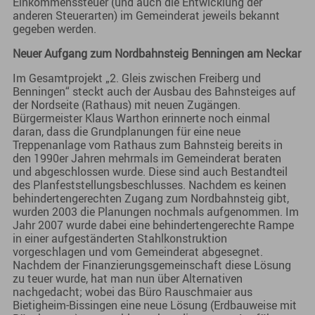
Einkommenssteuer (und auch die Entwicklung der
anderen Steuerarten) im Gemeinderat jeweils bekannt
gegeben werden.
Neuer Aufgang zum Nordbahnsteig Benningen am Neckar
Im Gesamtprojekt „2. Gleis zwischen Freiberg und
Benningen“ steckt auch der Ausbau des Bahnsteiges auf
der Nordseite (Rathaus) mit neuen Zugängen.
Bürgermeister Klaus Warthon erinnerte noch einmal
daran, dass die Grundplanungen für eine neue
Treppenanlage vom Rathaus zum Bahnsteig bereits in
den 1990er Jahren mehrmals im Gemeinderat beraten
und abgeschlossen wurde. Diese sind auch Bestandteil
des Planfeststellungsbeschlusses. Nachdem es keinen
behindertengerechten Zugang zum Nordbahnsteig gibt,
wurden 2003 die Planungen nochmals aufgenommen. Im
Jahr 2007 wurde dabei eine behindertengerechte Rampe
in einer aufgeständerten Stahlkonstruktion
vorgeschlagen und vom Gemeinderat abgesegnet.
Nachdem der Finanzierungsgemeinschaft diese Lösung
zu teuer wurde, hat man nun über Alternativen
nachgedacht; wobei das Büro Rauschmaier aus
Bietigheim-Bissingen eine neue Lösung (Erdbauweise mit