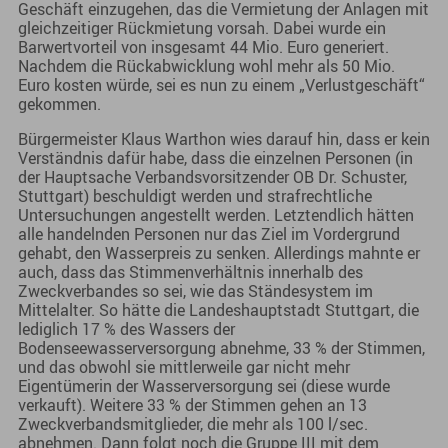
Geschäft einzugehen, das die Vermietung der Anlagen mit
gleichzeitiger Rückmietung vorsah. Dabei wurde ein
Barwertvorteil von insgesamt 44 Mio. Euro generiert.
Nachdem die Rückabwicklung wohl mehr als 50 Mio.
Euro kosten würde, sei es nun zu einem „Verlustgeschäft“
gekommen.
Bürgermeister Klaus Warthon wies darauf hin, dass er kein
Verständnis dafür habe, dass die einzelnen Personen (in
der Hauptsache Verbandsvorsitzender OB Dr. Schuster,
Stuttgart) beschuldigt werden und strafrechtliche
Untersuchungen angestellt werden. Letztendlich hätten
alle handelnden Personen nur das Ziel im Vordergrund
gehabt, den Wasserpreis zu senken. Allerdings mahnte er
auch, dass das Stimmenverhältnis innerhalb des
Zweckverbandes so sei, wie das Ständesystem im
Mittelalter. So hätte die Landeshauptstadt Stuttgart, die
lediglich 17 % des Wassers der
Bodenseewasserversorgung abnehme, 33 % der Stimmen,
und das obwohl sie mittlerweile gar nicht mehr
Eigentümerin der Wasserversorgung sei (diese wurde
verkauft). Weitere 33 % der Stimmen gehen an 13
Zweckverbandsmitglieder, die mehr als 100 l/sec.
abnehmen. Dann folgt noch die Gruppe III mit dem