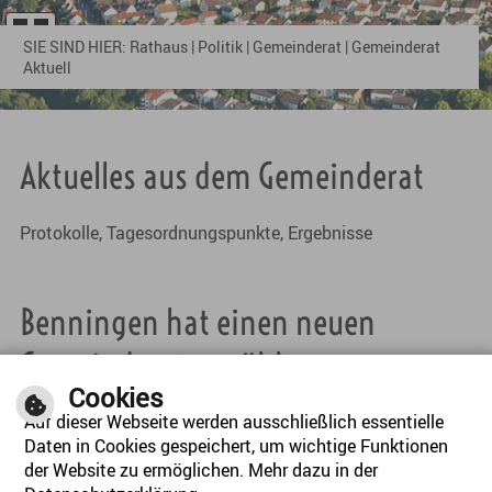
SIE SIND HIER:
Rathaus
|
Politik
|
Gemeinderat
|
Gemeinderat
Aktuell
Aktuelles aus dem Gemeinderat
Protokolle, Tagesordnungspunkte, Ergebnisse
Benningen hat einen neuen
Gemeinderat gewählt
Cookies
Auf dieser Webseite werden ausschließlich essentielle
Daten in Cookies gespeichert, um wichtige Funktionen
der Website zu ermöglichen. Mehr dazu in der
Wahlergebnis