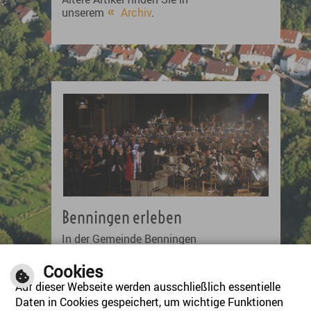
unserem
Archiv
.
Benningen erleben
In der Gemeinde Benningen
können Sie so einiges erleben!
Deshalb ist unser
Cookies
Veranstaltungskalender stets auf
Auf dieser Webseite werden ausschließlich essentielle
dem neuesten Stand.
Daten in Cookies gespeichert, um wichtige Funktionen