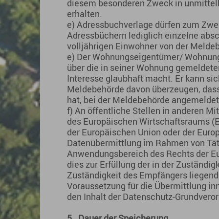
diesem besonderen Zweck in unmitt
erhalten.
e) Adressbuchverlage dürfen zum Zwec
Adressbüchern lediglich einzelne absc
volljährigen Einwohner von der Melde
e) Der Wohnungseigentümer/ Wohnungs
über die in seiner Wohnung gemeldeten
Interesse glaubhaft macht. Er kann si
Meldebehörde davon überzeugen, dass s
hat, bei der Meldebehörde angemeldet
f) An öffentliche Stellen in anderen M
des Europäischen Wirtschaftsraums (
der Europäischen Union oder der Euro
Datenübermittlung im Rahmen von Tätig
Anwendungsbereich des Rechts der Eur
dies zur Erfüllung der in der Zuständi
Zuständigkeit des Empfängers liegende
Voraussetzung für die Übermittlung in
den Inhalt der Datenschutz-Grundver
5.
Dauer der Speicherung