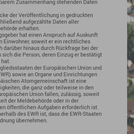
elbarem Zusammenhang stehenden Daten
ke der Veröffentlichung in gedruckten
hließend aufgezählte Daten aller
behörde erhalten.
geber hat einen Anspruch auf Auskunft
 Einwohner, soweit er ein rechtliches
ch darüber hinaus durch Rückfrage bei der
ich die Person, deren Einzug er bestätigt
 hat.
itgliedsstaaten der Europäischen Union und
EWR) sowie an Organe und Einrichtungen
päischen Atomgemeinschaft ist eine
keiten, die ganz oder teilweise in den
opäischen Union fallen, zulässig, soweit
gkeit der Meldebehörde oder in der
n öffentlichen Aufgaben erforderlich ist.
nerhalb des EWR ist, dass die EWR-Staaten
ordnung übernehmen.