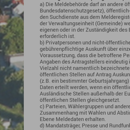
a) Die Meldebehörde darf an andere öff
Bundesdatenschutzgesetz), öffentlich-
den Suchdienste aus dem Melderegiste
der Verwaltungseinheit (Gemeinde) wei
eigenen oder in der Zuständigkeit de
erforderlich ist.
b) Privatpersonen und nicht-öffentlich
gebührenpflichtige Auskunft über ein
Voraussetzung, dass die betroffene P
Angaben des Antragstellers eindeutig i
Vielzahl nicht namentlich bezeichnete
öffentlichen Stellen auf Antrag Auskun
(z.B. ein bestimmter Geburtsjahrgan
Daten erteilt werden, wenn ein öffentl
Ausländische Stellen außerhalb der E
öffentlichen Stellen gleichgesetzt.
c) Parteien, Wählergruppen und ander
Zusammenhang mit Wahlen und Absti
Ebene Meldedaten erhalten.
d) Mandatsträger, Presse und Rundfunk 