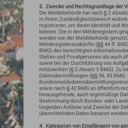
3.
Zwecke und Rechtsgrundlage der V
Die Meldebehörde hat nach § 2 Absat
in ihrem Zuständigkeitsbereich wohnh
registrieren, um deren Identität und 
können. Die in den Melderegistern g
werden von der Meldebehörde genutzt
Melderegisterauskünfte (§§ 44 ff. BMG
BMG) den berechtigten Informationsbe
Stellen und Privatpersonen als auch ö
sowie bei der Durchführung von Aufgab
mitzuwirken (§ 2 Absatz 3 BMG). Zu 
Datenübermittlungen (§§ 36, 43 BMG; 1
Bundesmeldedatenübermittlungsverord
sowie nach § 42 BMG an öffentlich-rec
hinausgehende, auch regelmäßige Dat
Bestimmung durch Bundes- oder Landes
liegenden Anlässe und Zwecke der Dat
übermittelnden Daten benannt werden
4.
Kategorien von Empfängern von p