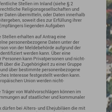
entliche Stellen im Inland (siehe § 2
rechtliche Religionsgesellschaften und
r Daten übermitteln, oder Daten innerhalb
tergeben, soweit dies zur Erfüllung ihrer
s Empfängers liegenden Aufgaben
e Stellen erhalten auf Antrag eine
zelne personenbezogene Daten unter der
erson von der Meldebehörde aufgrund der
dentifiziert werden kann. Über eine
r Personen kann Privatpersonen und nicht-
ft über die Zugehörigkeit zu einer Gruppe
g) und über bestimmte personenbezogene
iches Interesse festgestellt werden kann.
uropäischen Union werden nicht-
e Träger von Wahlvorschlägen können im
mmungen auf staatlicher und kommunaler
dürfen bei Alters- und Ehejubiläen die mit