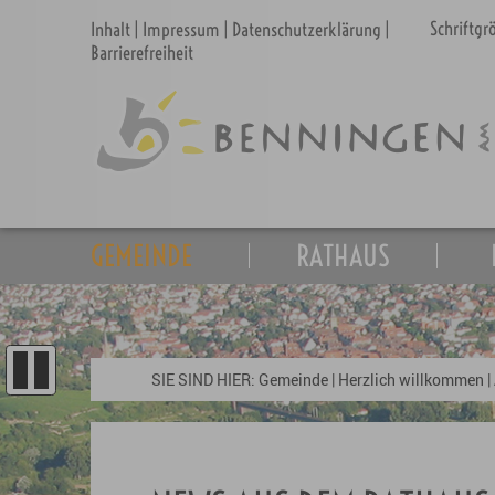
Schriftg
Inhalt
|
Impressum
|
Datenschutzerklärung
|
Barrierefreiheit
GEMEINDE
RATHAUS
SIE SIND HIER:
Gemeinde
|
Herzlich willkommen
|