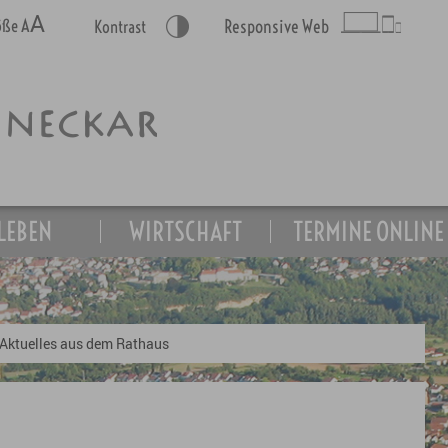
A
A
röße
Responsive Web
Kontrast
LEBEN
WIRTSCHAFT
TERMINE ONLINE
Aktuelles aus dem Rathaus