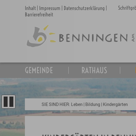
Schriftg
Inhalt
|
Impressum
|
Datenschutzerklärung
|
Barrierefreiheit
GEMEINDE
RATHAUS
SIE SIND HIER:
Leben
|
Bildung
|
Kindergärten