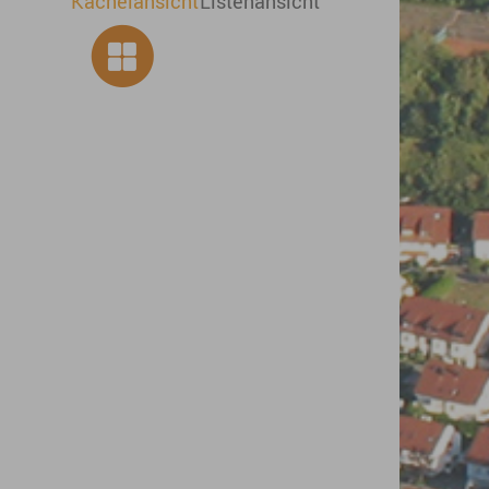
Kachelansicht
Listenansicht