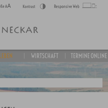
A
A
röße
Responsive Web
Kontrast
LEBEN
WIRTSCHAFT
TERMINE ONLINE