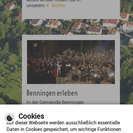
unserem
Archiv
.
Benningen erleben
In der Gemeinde Benningen
können Sie so einiges erleben!
Deshalb ist unser
Cookies
Veranstaltungskalender stets auf
Auf dieser Webseite werden ausschließlich essentielle
dem neuesten Stand.
Daten in Cookies gespeichert, um wichtige Funktionen